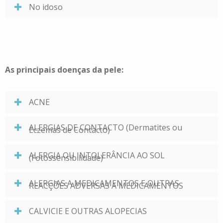
No idoso
As principais doenças da pele:
ACNE
ALERGIAS DE CONTACTO (Dermatites ou
Eczemas de Contacto)
ALERGIA OU INTOLERÂNCIA AO SOL
(Fotossensibilidade)
ALERGIAS A MEDICAMENTOS E OUTRAS
REACÇÕES ADVERSAS A MEDICAMENTOS
CALVICIE E OUTRAS ALOPECIAS