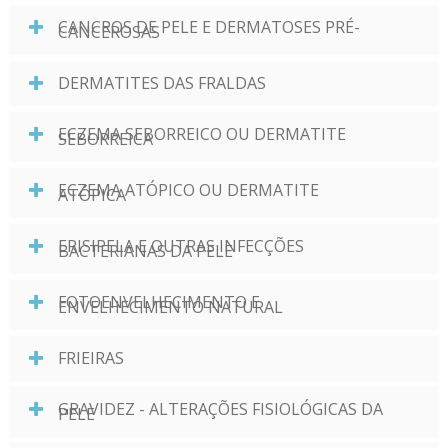
CANCROS DE PELE E DERMATOSES PRÉ-
CANCEROSAS
DERMATITES DAS FRALDAS
ECZEMA SEBORREICO OU DERMATITE
SEBORREICA
ECZEMA ATÓPICO OU DERMATITE
ATÓPICA
ERISIPELA E OUTRAS INFECÇÕES
BACTERIANAS DA PELE
FOTOENVELHECIMENTO E
ENVELHECIMENTO NATURAL
FRIEIRAS
GRAVIDEZ - ALTERAÇÕES FISIOLÓGICAS DA
PELE