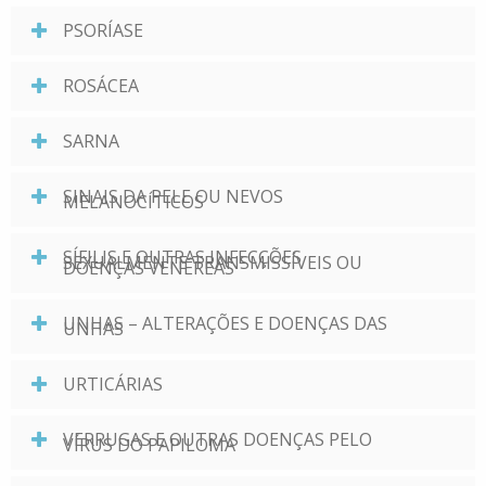
PSORÍASE
ROSÁCEA
SARNA
SINAIS DA PELE OU NEVOS
MELANOCÍTICOS
SÍFILIS E OUTRAS INFECÇÕES
SEXUALMENTE TRANSMISSÍVEIS OU
DOENÇAS VENÉREAS
UNHAS – ALTERAÇÕES E DOENÇAS DAS
UNHAS
URTICÁRIAS
VERRUGAS E OUTRAS DOENÇAS PELO
VÍRUS DO PAPILOMA