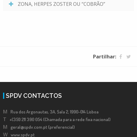
ZONA, HERPES ZOSTER OU “COBRÃO”
Partilhar:
SPDV CONTACTOS
M
Rua dos Argonautas, 3A, Sala 2, 1990-014 Lisboa
T
+(351) 211 390 054 (Chamada para a rede fixa nacional)
M
geral@spdv.com.pt (preferencial)
W
www.spdv.pt